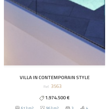
VILLA IN CONTEMPORAIN STYLE
3563
Ref.
1.974.500 €
613 m2
963 m2
3
4