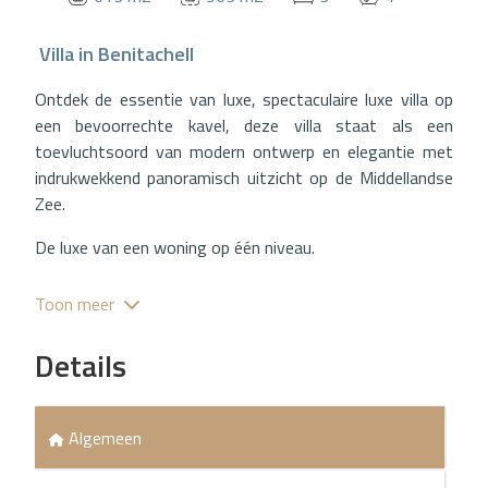
Villa
in
Benitachell
Ontdek de essentie van luxe, spectaculaire luxe villa op
een bevoorrechte kavel, deze villa staat als een
toevluchtsoord van modern ontwerp en elegantie met
indrukwekkend panoramisch uitzicht op de Middellandse
Zee.
De luxe van een woning op één niveau.
Het valt op door zijn luxe ontwerp op één verdieping, dat
Toon meer
het comfort maximaliseert en de toegang tot alle
essentiële ruimtes zonder trappen vergemakkelijkt. De
Details
woning, met een oppervlakte van 182,95 m², is
ontworpen voor een comfortabele en exclusieve
levensstijl, met een ruime en lichte woonkamer-
Algemeen
eetkamer, een open keuken van hoge kwaliteit in de linker
vleugel en 3 dubbele slaapkamers, waarvan één met een