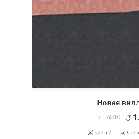
Новая вилл
1
4810
Ref.
427 m2
637 