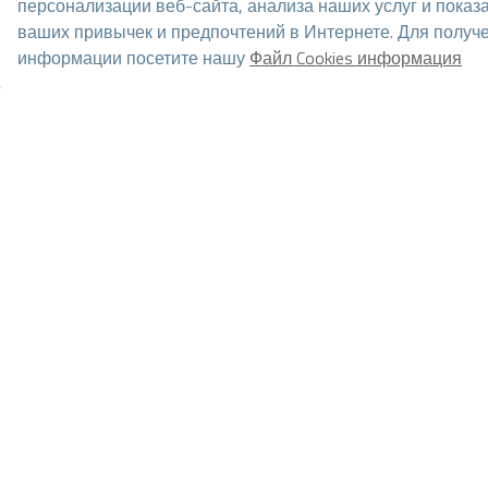
персонализации веб-сайта, анализа наших услуг и показ
ваших привычек и предпочтений в Интернете. Для получ
информации посетите нашу
Файл Cookies информация
Управлять согласием
*Эта информация является предметом ошибок и не является час
или отозвано без предварительного уведомления. В цену не вкл
Перейти к результатам поиска
Вам также могут понравить
Новая вилла на пр
1.690.000 €
Продается третий новый п