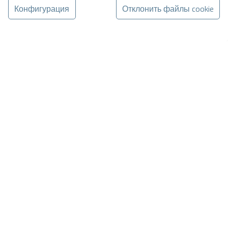
Конфигурация
Отклонить файлы cookie
вая вилла на продажу в ...
1.850.000 €
вый комплекс в Кальпе из 6 роскошных отдельно
.