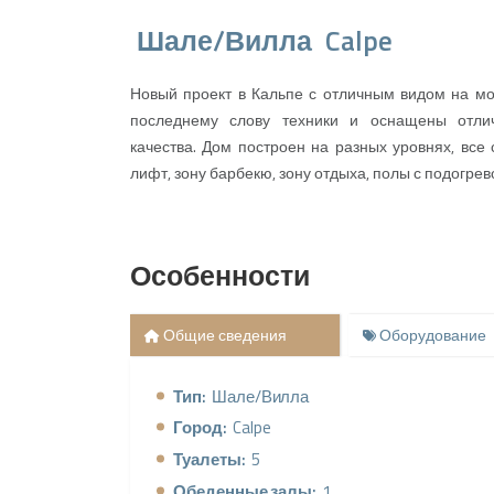
Шале/Вилла
Calpe
Новый проект в Кальпе с отличным видом на мо
последнему слову техники и оснащены отли
качества. Дом построен на разных уровнях, вс
лифт, зону барбекю, зону отдыха, полы с подогрев
Особенности
Общие сведения
Оборудование
Тип:
Шале/Вилла
Город:
Calpe
Туалеты:
5
Обеденные залы:
1