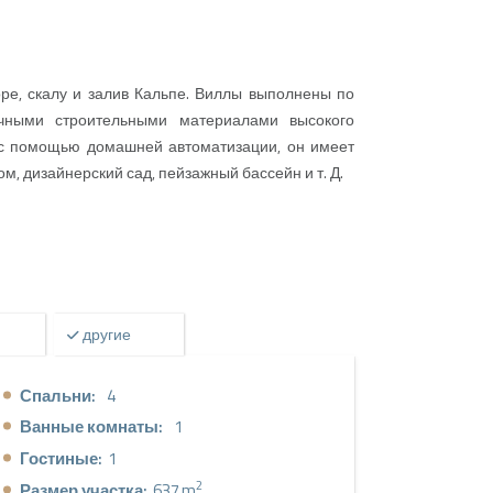
ре, скалу и залив Кальпе. Виллы выполнены по
чными строительными материалами высокого
е с помощью домашней автоматизации, он имеет
ом, дизайнерский сад, пейзажный бассейн и т. Д.
другие
Спальни:
4
Ванные комнаты:
1
Гостиные:
1
2
Размер участка:
637 m