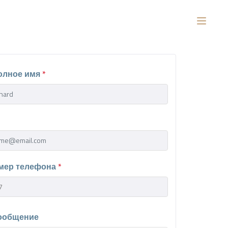
олное имя
*
мер телефона
*
ообщение