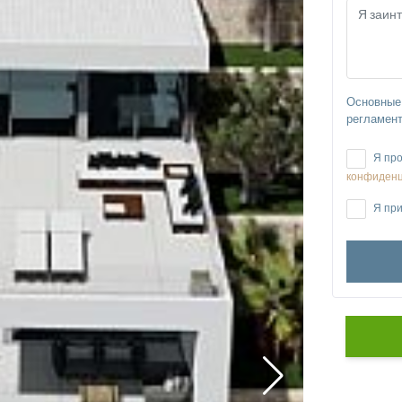
Основные 
регламент
Я про
конфиденц
Я при