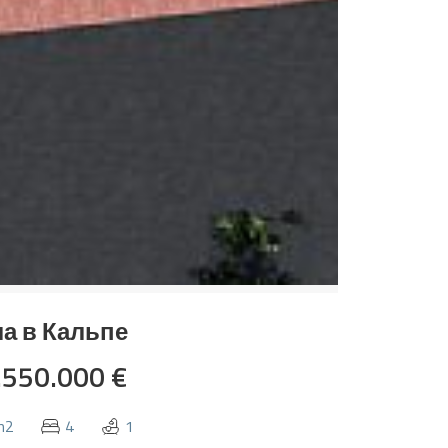
а в Кальпе
.550.000 €
m2
4
1