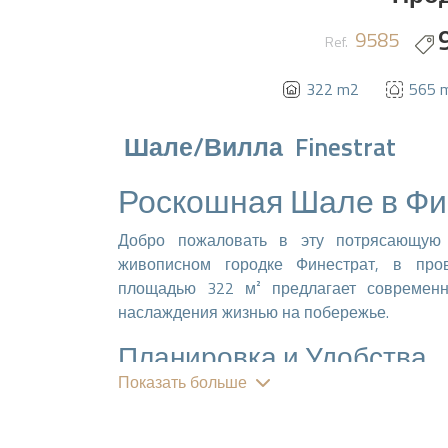
9585
Ref.
322 m2
565 
Шале/Вилла
Finestrat
Роскошная Шале в Фи
Добро пожаловать в эту потрясающую
живописном городке Финестрат, в про
площадью 322 м² предлагает современ
наслаждения жизнью на побережье.
Планировка и Удобства
Показать больше
Недвижимость включает 4 просторные спа
обеспечения комфорта и уединения. С 5 в
наслаждаться максимальным комфорто