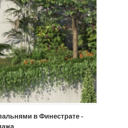
пальнями в Финестрате -
дажа