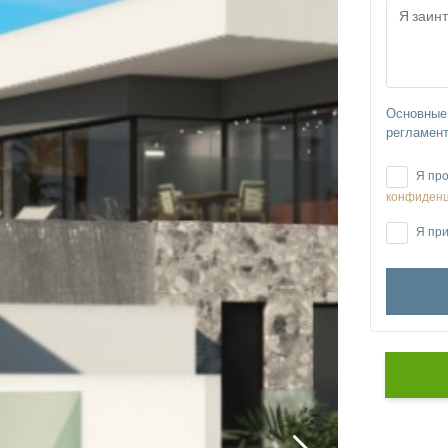
Основные 
регламент
Я про
конфиденц
Я при