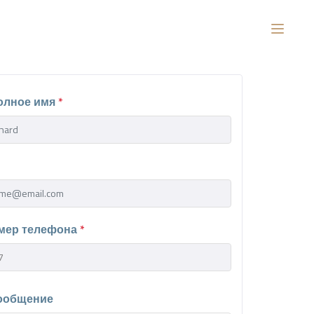
олное имя
*
мер телефона
*
ообщение