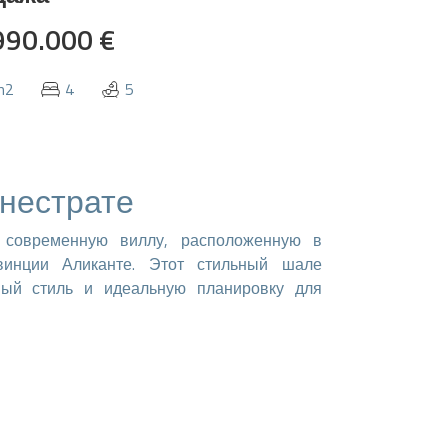
990.000 €
m2
4
5
нестрате
 современную виллу, расположенную в
винции Аликанте. Этот стильный шале
ный стиль и идеальную планировку для
льни, каждая из которых разработана для
анными комнатами жители и их гости будут
м в любое время. Современная кухня