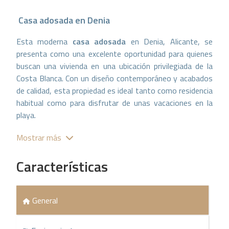
Casa adosada
en
Denia
Esta moderna
casa adosada
en Denia, Alicante, se
presenta como una excelente oportunidad para quienes
buscan una vivienda en una ubicación privilegiada de la
Costa Blanca. Con un diseño contemporáneo y acabados
de calidad, esta propiedad es ideal tanto como residencia
habitual como para disfrutar de unas vacaciones en la
playa.
Distribución y Tamaño
Mostrar más
La casa cuenta con
2 dormitorios
y
2 baños
, ofreciendo
Características
un cómodo espacio para familias o parejas. Su superficie
construida es de
91 m²
, diseñada para maximizar la
funcionalidad y el confort. Además, la propiedad dispone
General
de una
terraza de 29 m²
, perfecta para disfrutar del
clima mediterráneo, realizar comidas al aire libre o