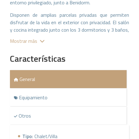
entorno privilegiado, junto a Benidorm.
Disponen de amplias parcelas privadas que permiten
disfrutar de la vida en el exterior con privacidad. El salón
y cocina integrado junto con los 3 dormitorios y 3 baños,
ofrecen sensaciones de amplitud. La zona exterior con
Mostrar más
dimensiones de entre 423 y 622 m2 de parcela, que
incluyen amplias terrazas y piscina privada, para vivir al
Características
máximo del estilo de vida mediterráneo, disfrutando del
sol, la luz y la naturaleza.
General
Máximas calidades en acabados.
Equipamiento
Otros
Tipo:
Chalet/Villa