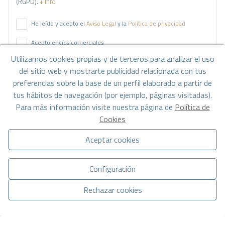
(RGPD).
+ Info
He leído y acepto el
Aviso Legal
y la
Política de privacidad
Acepto envíos comerciales
Utilizamos cookies propias y de terceros para analizar el uso
del sitio web y mostrarte publicidad relacionada con tus
Enviar solicitud
preferencias sobre la base de un perfil elaborado a partir de
tus hábitos de navegación (por ejemplo, páginas visitadas).
Para más información visite nuestra página de
Política de
Contáctanos por
WhatsApp
Cookies
Aceptar cookies
Configuración
Rechazar cookies
Ir a los resultados de la búsqueda
Gestionar consentimiento