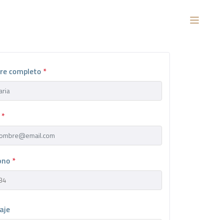
re completo
*
l
*
fono
*
aje