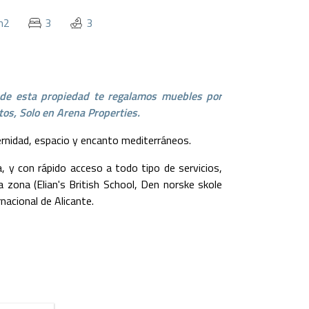
m2
3
3
de esta propiedad te regalamos muebles por
tos, Solo en Arena Properties.
dernidad, espacio y encanto mediterráneos.
 y con rápido acceso a todo tipo de servicios,
a zona (Elian's British School, Den norske skole
nacional de Alicante.
iente +350 m2 con espacio de parking, jardín
 7 x 3 m. con zona de playa, cuidado diseño con
 y una magnífica distribución:
orche cubierto, amplia zona de salón-comedor y
 empotrados + baño completo en suite y 1 aseo