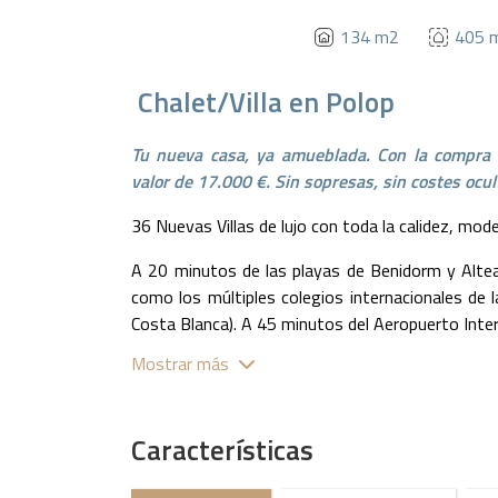
134 m2
405 
Chalet/Villa
en
Polop
Tu nueva casa, ya amueblada. Con la compra 
valor de 17.000 €. Sin sopresas, sin costes ocul
36 Nuevas Villas de lujo con toda la calidez, mo
A 20 minutos de las playas de Benidorm y Altea,
como los múltiples colegios internacionales de l
Costa Blanca). A 45 minutos del Aeropuerto Inter
Mostrar más
Todas las villas tienen gran parcela independ
terminado tipo Mediterráneo, piscina privada de
nuevos materiales en interior, exterior y fachada,
Características
En la planta baja cuenta con gran terraza con p
cocina abierta, 1 gran dormitorio con armarios