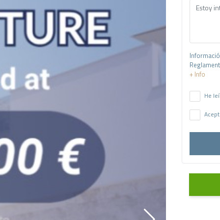
Informació
Reglamento
+ Info
He leí
Acept