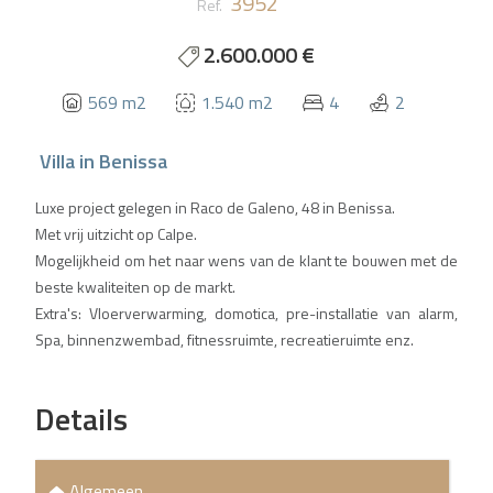
3952
Ref.
2.600.000 €
569 m2
1.540 m2
4
2
Villa
in
Benissa
Luxe project gelegen in Raco de Galeno, 48 in Benissa.
Met vrij uitzicht op Calpe.
Mogelijkheid om het naar wens van de klant te bouwen met de
beste kwaliteiten op de markt.
Extra's: Vloerverwarming, domotica, pre-installatie van alarm,
Spa, binnenzwembad, fitnessruimte, recreatieruimte enz.
Details
Algemeen