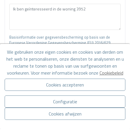
Basisinformatie over gegevensbescherming op basis van de
Europese Verordening Gegevensbescherming (EU) 2016/679
(GDPR).
+ Info
We gebruiken onze eigen cookies en cookies van derden om
het web te personaliseren, onze diensten te analyseren en u
Ik heb de
wettelijke bepalingen
en het
privacybeleid gelezen
en
reclame te tonen op basis van uw surfgewoonten en
accepteer deze.
voorkeuren. Voor meer informatie bezoek onze
Cookiebeleid
Ik accepteer commerciële zendingen
Cookies accepteren
Stuur een aanvraag
Configuratie
Cookies afwijzen
Neem contact met ons op via
WhatsApp
Toestemming beheren