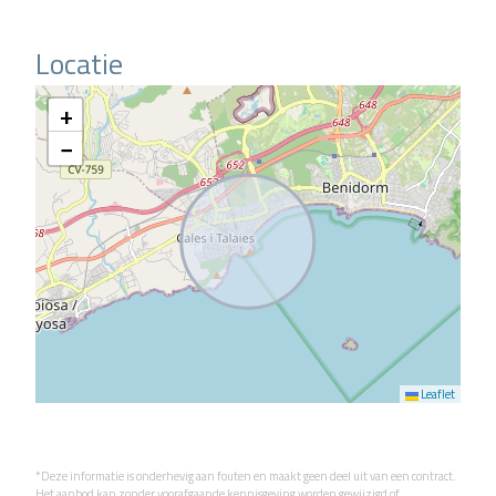
Locatie
+
−
Leaflet
*Deze informatie is onderhevig aan fouten en maakt geen deel uit van een contract.
Het aanbod kan zonder voorafgaande kennisgeving worden gewijzigd of