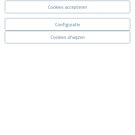
Cookies accepteren
Basisinformatie over gegevensbescherming op basis van de
Europese Verordening Gegevensbescherming (EU) 2016/679
Configuratie
(GDPR).
+ Info
Cookies afwijzen
Ik heb de
wettelijke bepalingen
en het
privacybeleid gelezen
en
accepteer deze.
Toestemming beheren
Ik accepteer commerciële zendingen
CONTACT VIA WHATSAPP
Stuur een aanvraag
Neem contact met ons op via
WhatsApp