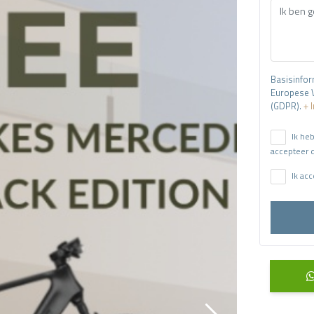
Basisinfor
Europese 
(GDPR).
+ 
Ik he
accepteer 
Ik ac