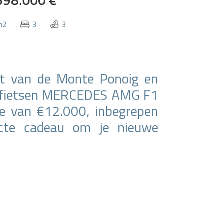
m2
3
3
et van de Monte Ponoig en
he fietsen MERCEDES AMG F1
e van €12.000, inbegrepen
ecte cadeau om je nieuwe
den van Benidorm en Altea,
lerlei diensten, zoals de
holen in de regio (Elian's
 skole Costa Blanca). Op 45