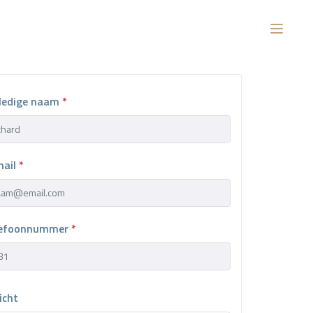
lledige naam
*
mail
*
lefoonnummer
*
icht