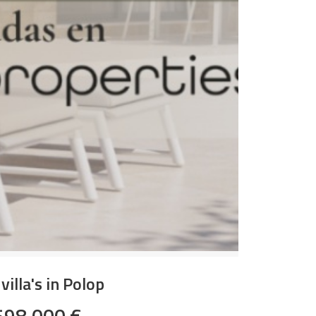
villa's in Polop
598.000 €