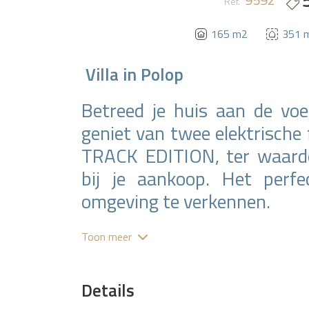
Ref.
165 m2
351 
Villa
in
Polop
Betreed je huis aan de vo
geniet van twee elektrisc
TRACK EDITION, ter waard
bij je aankoop. Het perf
omgeving te verkennen.
Op 20 minuten van de stran
Toon meer
met snelle toegang tot al
meerdere internationale sc
Details
British School, Den norske