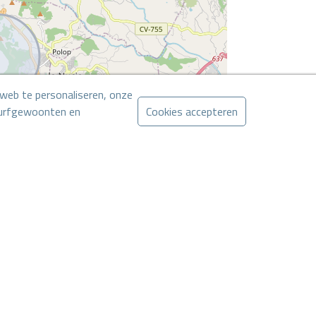
web te personaliseren, onze
 surfgewoonten en
Cookies accepteren
Leaflet
CONTACT VIA WHATSAPP
een contract. Het aanbod kan zonder voorafgaande kennisgeving
aankoop.