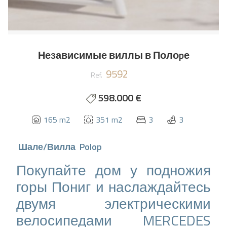
Независимые виллы в Полоpе
9592
Ref.
598.000 €
165 m2
351 m2
3
3
Шале/Вилла
Polop
Покупайте дом у подножия
горы Пониг и наслаждайтесь
двумя электрическими
велосипедами MERCEDES