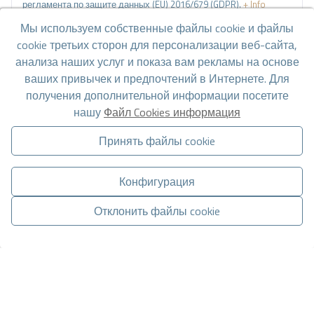
регламента по защите данных (EU) 2016/679 (GDPR).
+ Info
Мы используем собственные файлы cookie и файлы
Я прочитал и принял
Официальное уведомление
и
Политику
cookie третьих сторон для персонализации веб-сайта,
конфиденциальности
.
анализа наших услуг и показа вам рекламы на основе
Я принимаю коммерческие рассылки
ваших привычек и предпочтений в Интернете. Для
получения дополнительной информации посетите
нашу
Файл Cookies информация
Отправить запрос
Принять файлы cookie
Свяжитесь с нами по
WhatsApp
.
Конфигурация
Отклонить файлы cookie
Управлять согласием
СВЯЗАТЬСЯ ЧЕРЕЗ WHATSAPP
Перейти к результатам поиска