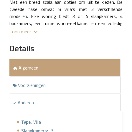
Met een breed scala aan opties om uit te kiezen. De
tweede fase omvat 8 villa's met 3 verschillende
modellen. Elke woning biedt 3 of 4 slaapkamers, 4
badkamers, een ruime woon-eetkamer en een volledig
geïntegreerde keuken met high-end apparatuur
Toon meer
inbegrepen.
Details
En voor degenen die nog meer ruimte willen, overweeg
dan de optie om een kelder aan je villa toe te voegen,
waarmee je je leefruimte perfect kunt aanpassen.
Algemeen
Alle villa's bevinden zich op genereuze kavels die een
privézwembad en tuin omvatten, zorgvuldig ontworpen
Voorzieningen
door onze architecten en ingenieurs om de natuurlijke
hulpbronnen te maximaliseren en een optimale energie-
Anderen
efficiëntie te bereiken.
Materialen en apparatuur van de hoogste kwaliteit,
Type:
Villa
waarbij de beste merken op de markt zijn geselecteerd
om de uitmuntendheid in elk detail van onze constructies
Slaapkamers:
3