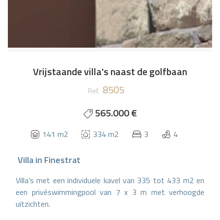
Vrijstaande villa's naast de golfbaan
8505
Ref.
565.000 €
141 m2
334 m2
3
4
Villa
in
Finestrat
Villa's met een individuele kavel van 335 tot 433 m2 en
een privéswimmingpool van 7 x 3 m met verhoogde
uitzichten.