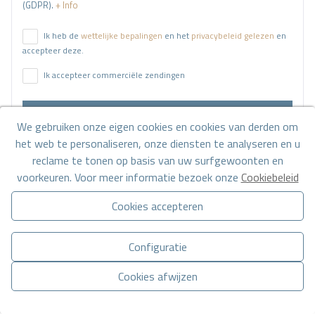
(GDPR).
+ Info
Ik heb de
wettelijke bepalingen
en het
privacybeleid gelezen
en
accepteer deze.
Ik accepteer commerciële zendingen
Stuur een aanvraag
We gebruiken onze eigen cookies en cookies van derden om
het web te personaliseren, onze diensten te analyseren en u
reclame te tonen op basis van uw surfgewoonten en
Neem contact met ons op via
WhatsApp
voorkeuren. Voor meer informatie bezoek onze
Cookiebeleid
Cookies accepteren
Configuratie
Cookies afwijzen
Ga naar de zoekresultaten
Toestemming beheren