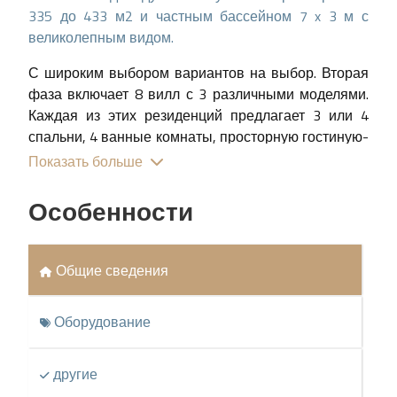
335 до 433 м2 и частным бассейном 7 x 3 м с
великолепным видом.
С широким выбором вариантов на выбор. Вторая
фаза включает 8 вилл с 3 различными моделями.
Каждая из этих резиденций предлагает 3 или 4
спальни, 4 ванные комнаты, просторную гостиную-
столовую и полностью интегрированную кухню с
Показать больше
высококачественной бытовой техникой.
Особенности
А для тех, кто желает еще больше пространства,
рассмотрите возможность добавления подвала к
вашей вилле, что позволит вам идеально
Общие сведения
настроить вашу жилую площадь.
Все расположены на просторных участках,
Оборудование
которые включают частный бассейн и сад,
тщательно спроектированные нашими
другие
архитекторами и инженерами для максимизации