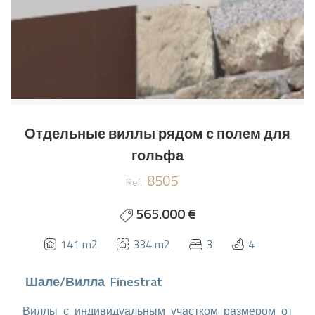
Отдельные виллы рядом с полем для
гольфа
8505
Ref.
565.000 €
141 m2
334 m2
3
4
Шале/Вилла
Finestrat
Виллы с индивидуальным участком размером от