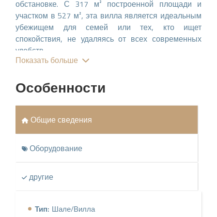
обстановке. С 317 м² построенной площади и
участком в 527 м², эта вилла является идеальным
убежищем для семей или тех, кто ищет
спокойствия, не удаляясь от всех современных
удобств.
Показать больше
Распределение и
Особенности
Пространство
Недвижимость включает 4 просторные спальни и 4
ванные комнаты, обеспечивая щедрое
Общие сведения
пространство для каждого члена семьи.
Распределение помещений функционально и
Оборудование
универсально, идеально как для повседневной
жизни, так и для приема гостей. Открытая кухня
является центральной точкой, которая идеально
другие
интегрируется с гостиной, создавая гармоничную и
уютную атмосферу.
Тип:
Шале/Вилла