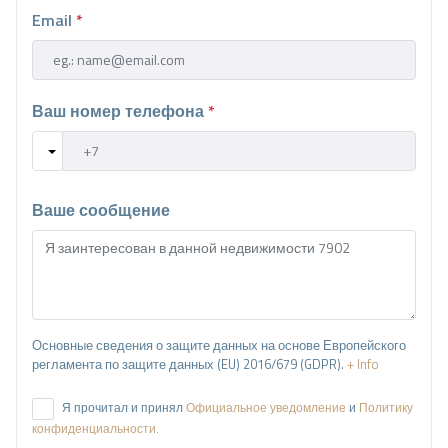
хранения, чтобы поддерживать порядок.
Email
*
Эта вилла в Финестрате представляет собой не
только отличную инвестицию, но также дом, где
каждая деталь продумана для обеспечения
Ваш номер телефона
*
лучшего стиля жизни. Просторные помещения,
комфорт и исключительное расположение делают
этот объект уникальной возможностью на рынке
недвижимости.
Ваше сообщение
Основные сведения о защите данных на основе Европейского
регламента по защите данных (EU) 2016/679 (GDPR).
+ Info
Я прочитал и принял
Официальное уведомление
и
Политику
конфиденциальности
.