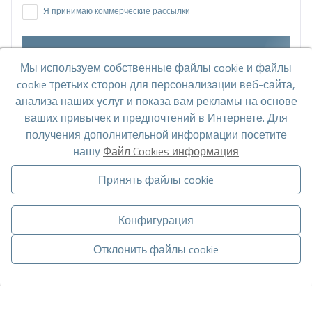
Я принимаю коммерческие рассылки
Отправить запрос
Мы используем собственные файлы cookie и файлы
cookie третьих сторон для персонализации веб-сайта,
анализа наших услуг и показа вам рекламы на основе
Свяжитесь с нами по
WhatsApp
.
ваших привычек и предпочтений в Интернете. Для
получения дополнительной информации посетите
нашу
Файл Cookies информация
Принять файлы cookie
Перейти к результатам поиска
Конфигурация
Отклонить файлы cookie
Вам также могут
Управлять согласием
понравиться эти