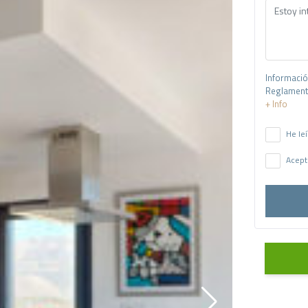
Informació
Reglamento
+ Info
He leí
Acept