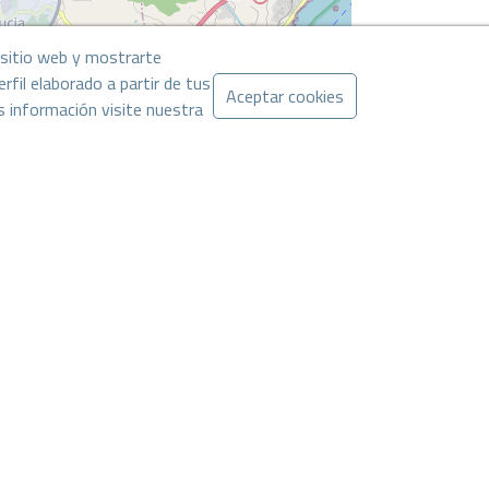
ional y su ubicación privilegiada, es ideal tanto
padas de fin de semana. ¡No te pierdas la
l sitio web y mostrarte
rfil elaborado a partir de tus
Aceptar cookies
s información visite nuestra
Leaflet
. La oferta puede ser modificada o retirada sin previo aviso. El precio no
CONTACTAR POR WHATSAPP
stas propiedades