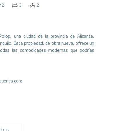
m2
3
2
lop, una ciudad de la provincia de Alicante,
nquilo. Esta propiedad, de obra nueva, ofrece un
odas las comodidades modernas que podrías
cuenta con:
y luminosas, perfectas para el descanso y la
 que garantizan confort y funcionalidad.
 la interacción, creando un ambiente ideal para
migos.
Otros