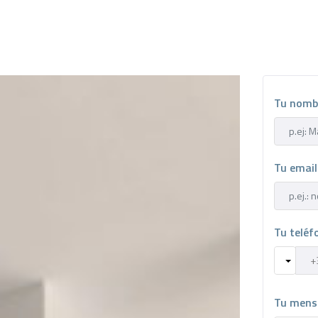
Tu nomb
Tu emai
Tu telé
Tu mens