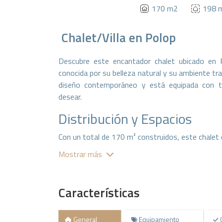
170 m2
198 
Chalet/Villa
en
Polop
Descubre este encantador chalet ubicado en Po
conocida por su belleza natural y su ambiente tra
diseño contemporáneo y está equipada con t
desear.
Distribución y Espacios
Con un total de 170 m² construidos, este chalet 
Mostrar más
3 acogedoras habitaciones:
Espaciosas 
relajación.
2 baños:
Diseñados con acabados de calidad
Características
La cocina americana está diseñada para facilitar
compartir momentos agradables con familia y a
General
Equipamiento