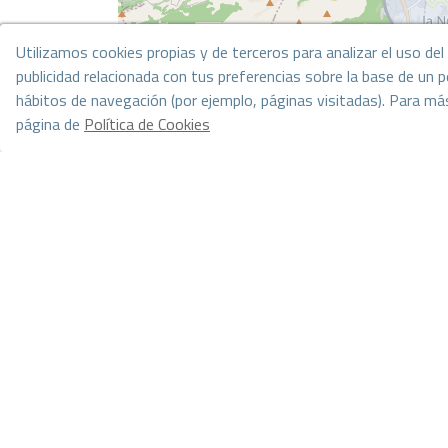
entorno tranquilo y atractivo. Con su diseño func
para residencia permanente como para esca
oportunidad de visitarlo!
Utilizamos cookies propias y de terceros para analizar el uso de
publicidad relacionada con tus preferencias sobre la base de un pe
hábitos de navegación (por ejemplo, páginas visitadas). Para má
página de
Política de Cookies
Gestionar consentimiento
*Esta información está sujeta a errores y no forma parte de ningún contrato
incluye los costes de la compra.
Ir a los resultados de la búsqueda
Puede que también te gusten e