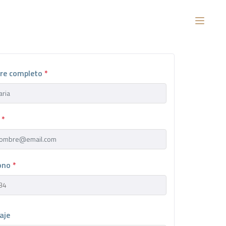
re completo
*
l
*
fono
*
aje